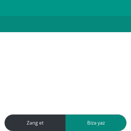
Zəng et
Bizə yaz