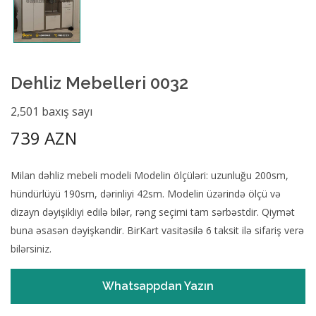
Dehliz Mebelleri 0032
2,501 baxış sayı
739 AZN
Milan dəhliz mebeli modeli Modelin ölçüləri: uzunluğu 200sm,
hündürlüyü 190sm, dərinliyi 42sm. Modelin üzərində ölçü və
dizayn dəyişikliyi edilə bilər, rəng seçimi tam sərbəstdir. Qiymət
buna əsasən dəyişkəndir. BirKart vasitəsilə 6 taksit ilə sifariş verə
bilərsiniz.
Whatsappdan Yazın