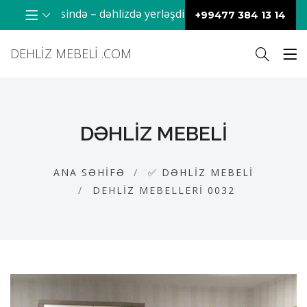
iriş hissəsində – dəhlizdə yerləşdirilən praktik və dekorativ
+99477 384 13 14
DEHLIZ MEBELI .COM
DƏHLIZ MEBELI
ANA SƏHIFƏ
✅ DƏHLIZ MEBELI
DEHLIZ MEBELLERI 0032