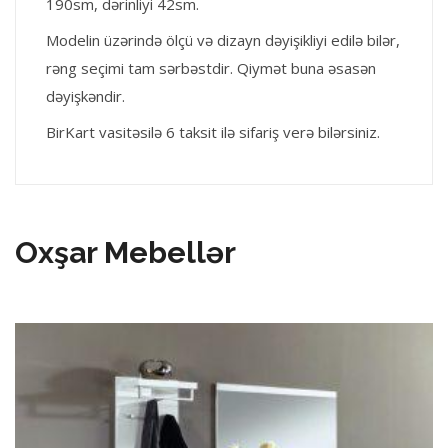
190sm, dərinliyi 42sm.
Modelin üzərində ölçü və dizayn dəyişikliyi edilə bilər,
rəng seçimi tam sərbəstdir. Qiymət buna əsasən
dəyişkəndir.
BirKart vasitəsilə 6 taksit ilə sifariş verə bilərsiniz.
Oxşar Mebellər