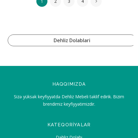
1
2
3
4
Dehliz Dolablari
HAQQIMIZDA
Sizə yüksək keyfiyyətdə Dehliz Mebeli təklif edirik. Bizim
brendimiz keyfiyyətimizdir.
KATEQORIYALAR
Dəhliz Dolabı