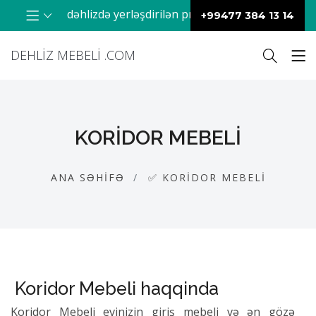
ə – dəhlizdə yerləşdirilən praktik və dekorativ mebel dəstinə
+99477 384 13 14
DEHLIZ MEBELI .COM
KORIDOR MEBELI
ANA SƏHIFƏ
✅ KORIDOR MEBELI
Koridor Mebeli haqqinda
Koridor Mebeli evinizin giriş mebeli və ən gözə