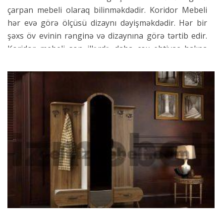
çarpan mebeli olaraq bilinməkdədir. Koridor Mebeli
hər evə görə ölçüsü dizaynı dəyişməkdədir. Hər bir
şəxs öv evinin rənginə və dizaynına görə tərtib edir.
Koridor mebeli son illərdə daha çox ehtiyac halına
gəlib, insanlar tərəfindən zövqə uyğun olaraq sifariş
verilməkdədir.
Koridor Mebelleri hazırlanması
Koridor Mebelleri hazırlanarkən müxtəlif
materiallarda hazırlanıb təhfil verilir. Koridor
mebelleri laminat mdf boya olaraq müxtəlif
materiallara bölünür. Karidor mebelleri bu tərkiblərə
əsasən müxtəlif rənglərdə təyin olunur. Rəng
seçimində isə müştərilərə geniş bir katoloq verilir, və
müştərilər karidor mebelleri seçməkləri üçün peşəkar
dizaynerlə həvalə olunur. Bu səbəbdən sizin evinizə
uyğun karidor mebelleri seçməyi bizə həvalə edə